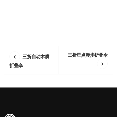
三折星点漫步折叠伞
三折自动木质
折叠伞