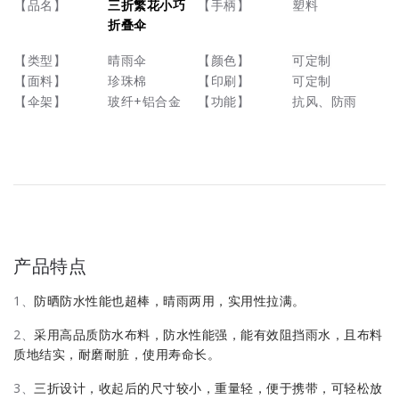
【品名】
【手柄】
塑料
三折繁花小巧
折叠伞
【类型】
晴雨伞
【颜色】
可定制
【面料】
珍珠棉
【印刷】
可定制
【伞架】
玻纤+铝合金
【功能】
抗风、防雨
产品特点
1、
防晒防水性能也超棒，晴雨两用，实用性拉满
。
2、
采用高品质防水布料，防水性能强，能有效阻挡雨水，且布料
质地结实，耐磨耐脏，使用寿命长。
3、
三折设计，收起后的尺寸较小，重量轻，便于携带，可轻松放